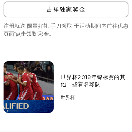
吉祥独家奖金
注册就送 限量好礼 手刀领取 于活动期间内前往优惠
页面”点击领取”彩金。
世界杯2018年锦标赛的其
他​​一些着名球队
世界杯