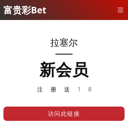
富贵彩Bet
拉塞尔
新会员
注册送18
访问此链接