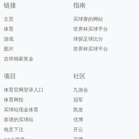
链接
指南
主页
买球赛的网站
体育
世界杯买球平台
游戏
球探足球比分
图片
世界杯买球平台
吉祥独家奖金
项目
社区
体育官网登录入口
九游会
体育网投
冠军
买球站现金体育
凯发
靠谱的买球站
优博
电竞下注
开云