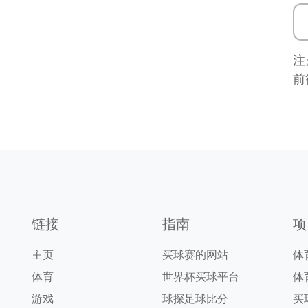
注
前
链接
指南
项
主页
买球赛的网站
体
体育
世界杯买球平台
体
游戏
球探足球比分
买