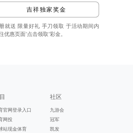
吉祥独家奖金
册就送 限量好礼 手刀领取 于活动期间内
往优惠页面”点击领取”彩金。
目
社区
育官网登录入口
九游会
育网投
冠军
球站现金体育
凯发