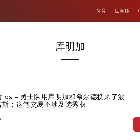
体育
世界杯
库明加
ios – 勇士队用库明加和希尔德换来了波
吉斯；这笔交易不涉及选秀权
A