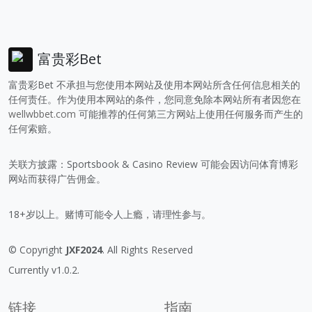
富贵彩Bet
富贵彩Bet 不承担与您使用本网站及使用本网站所含任何信息相关的
任何责任。作为使用本网站的条件，您同意免除本网站所有者因您在
wellwbbet.com
可能推荐的任何第三方网站上使用任何服务而产生的
任何索赔。
关联方披露：Sportsbook & Casino Review 可能会因访问体育博彩
网站而获得广告佣金。
18+岁以上。赌博可能令人上瘾，请理性参与。
© Copyright
JXF2024
. All Rights Reserved
Currently v1.0.2.
链接
指南