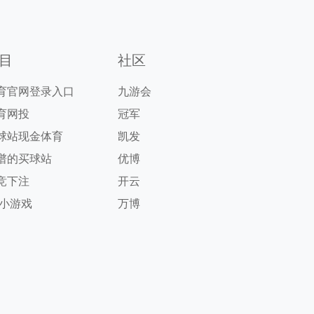
目
社区
育官网登录入口
九游会
育网投
冠军
球站现金体育
凯发
谱的买球站
优博
竞下注
开云
g小游戏
万博