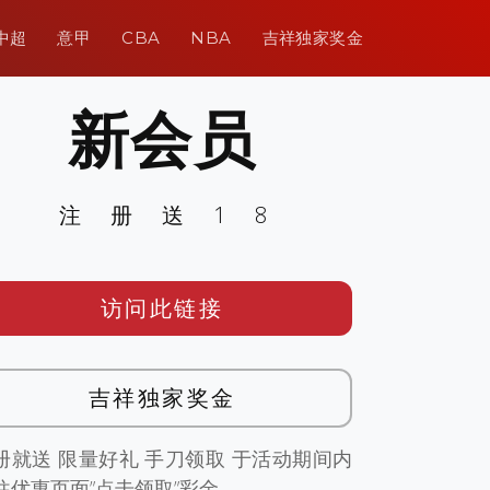
中超
意甲
CBA
NBA
吉祥独家奖金
新会员
注册送18
访问此链接
吉祥独家奖金
册就送 限量好礼 手刀领取 于活动期间内
往优惠页面”点击领取”彩金。