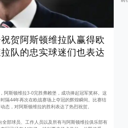
子祝贺阿斯顿维拉队赢得欧
维拉队的忠实球迷们也表达
幕，阿斯顿维拉3-0完胜弗赖堡，成功捧起冠军奖杯。这
时隔44年再次在欧战赛场上夺冠的辉煌瞬间。比赛结
新动态，对阿斯顿维拉的胜利表达了热烈祝贺。
向全部球员、工作人员以及所有与阿斯顿维拉俱乐部有