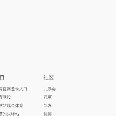
目
社区
育官网登录入口
九游会
育网投
冠军
球站现金体育
凯发
谱的买球站
优博