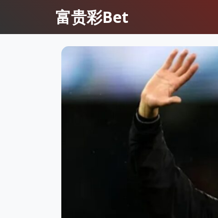
富贵彩Bet