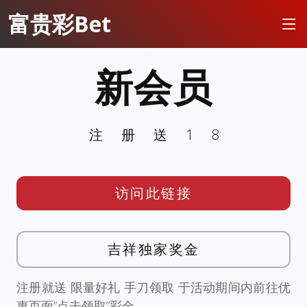
富贵彩Bet
新会员
注册送18
访问此链接
吉祥独家奖金
注册就送 限量好礼 手刀领取 于活动期间内前往优
惠页面”点击领取”彩金。