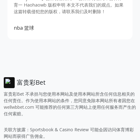
育一 Haohaowb 版权申明 本文不代表我们的观点。如果
这篇转载侵犯您的版权，请联系我们及时删除！
nba
篮球
富贵彩Bet
富贵彩Bet 不承担与您使用本网站及使用本网站所含任何信息相关的
任何责任。作为使用本网站的条件，您同意免除本网站所有者因您在
wellwbbet.com
可能推荐的任何第三方网站上使用任何服务而产生的
任何索赔。
关联方披露：Sportsbook & Casino Review 可能会因访问体育博彩
网站而获得广告佣金。