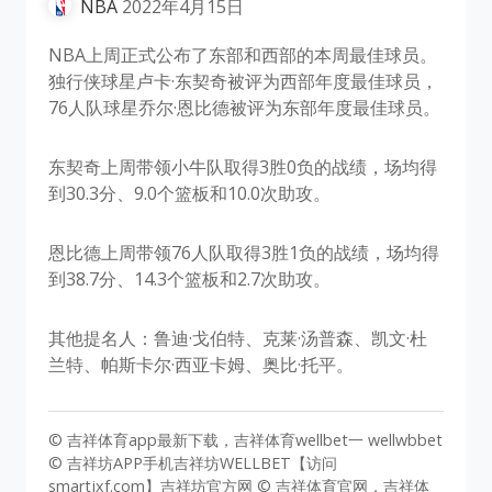
NBA
2022年4月15日
NBA上周正式公布了东部和西部的本周最佳球员。
独行侠球星卢卡·东契奇被评为西部年度最佳球员，
76人队球星乔尔·恩比德被评为东部年度最佳球员。
东契奇上周带领小牛队取得3胜0负的战绩，场均得
到30.3分、9.0个篮板和10.0次助攻。
恩比德上周带领76人队取得3胜1负的战绩，场均得
到38.7分、14.3个篮板和2.7次助攻。
其他提名人：鲁迪·戈伯特、克莱·汤普森、凯文·杜
兰特、帕斯卡尔·西亚卡姆、奥比·托平。
© 吉祥体育app最新下载，吉祥体育wellbet一 wellwbbet
© 吉祥坊APP手机吉祥坊WELLBET【访问
smartjxf.com】吉祥坊官方网 © 吉祥体育官网，吉祥体