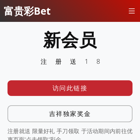
富贵彩Bet
新会员
注册送18
访问此链接
吉祥独家奖金
注册就送 限量好礼 手刀领取 于活动期间内前往优
惠页面”点击领取”彩金。