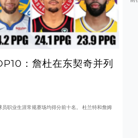
OP10：詹杜在东契奇并列
NBA球员职业生涯常规赛场均得分前十名。 杜兰特和詹姆