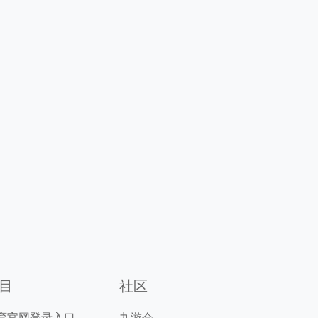
目
社区
育官网登录入口
九游会