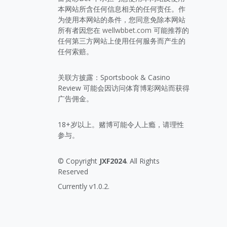
本网站所含任何信息相关的任何责任。作
为使用本网站的条件，您同意免除本网站
所有者因您在
wellwbbet.com
可能推荐的
任何第三方网站上使用任何服务而产生的
任何索赔。
关联方披露：Sportsbook & Casino
Review 可能会因访问体育博彩网站而获得
广告佣金。
18+岁以上。赌博可能令人上瘾，请理性
参与。
© Copyright
JXF2024
. All Rights
Reserved
Currently v1.0.2.