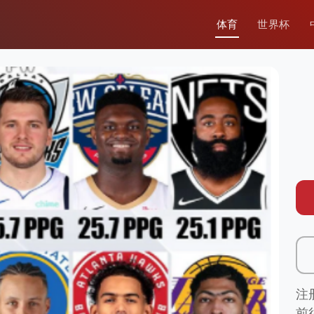
体育
世界杯
注
前