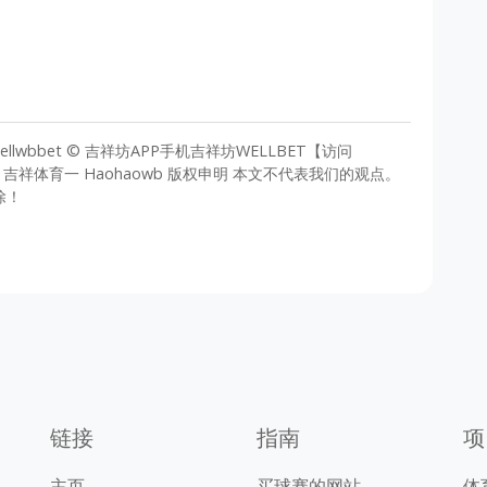
ellwbbet © 吉祥坊APP手机吉祥坊WELLBET【访问
网，吉祥体育一 Haohaowb 版权申明 本文不代表我们的观点。
除！
链接
指南
项
主页
买球赛的网站
体