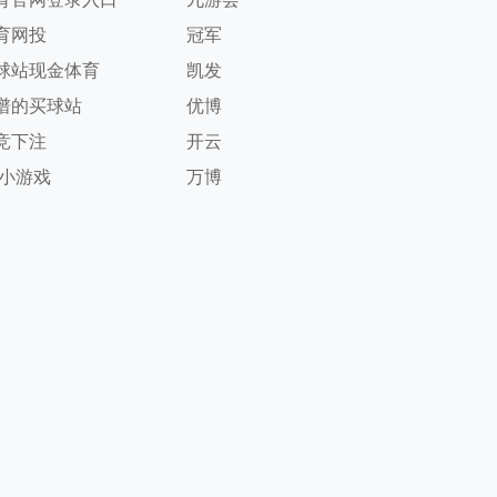
育网投
冠军
球站现金体育
凯发
谱的买球站
优博
竞下注
开云
g小游戏
万博