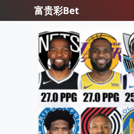
富贵彩Bet