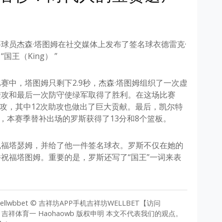
球员杰森·塔图姆在社交媒体上发布了签名球衣德雷克·
王（King） ”
赛中，塔图姆只剩下2.9秒，杰森·塔图姆组织了一次虚
进攻和最后一次防守使绿军取得了胜利。在这场比赛
助攻，其中12次助攻也做出了巨大贡献。最后，凯尔特
是，本赛季替补出场的罗斯获得了13分和8个篮板。
祝福塔瑟姆，并给了他一件签名球衣。罗斯不仅在她的
祝福塔图姆。重要的是，罗斯还写了“国王”一词来表
ellwbbet © 吉祥坊APP手机吉祥坊WELLBET【访问
网，吉祥体育一 Haohaowb 版权申明 本文不代表我们的观点。