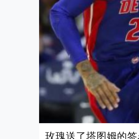
玫瑰送了塔图姆的签