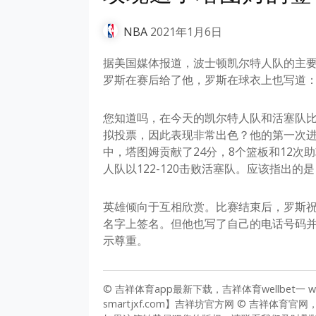
NBA
2021年1月6日
据美国媒体报道，波士顿凯尔特人队的主要
罗斯在赛后给了他，罗斯在球衣上也写道：“国
您知道吗，在今天的凯尔特人队和活塞队比
拟投票，因此表现非常出色？他的第一次
中，塔图姆贡献了24分，8个篮板和12次
人队以122-120击败活塞队。应该指出的
英雄倾向于互相欣赏。比赛结束后，罗斯
名字上签名。但他也写了自己的电话号码并
示尊重。
© 吉祥体育app最新下载，吉祥体育wellbet一 w
smartjxf.com】吉祥坊官方网 © 吉祥体育官