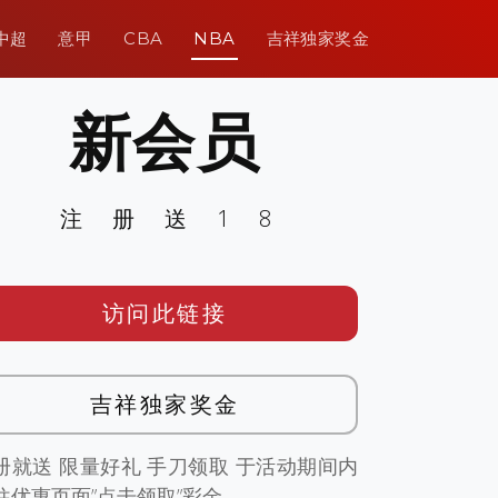
中超
意甲
CBA
NBA
吉祥独家奖金
新会员
注册送18
访问此链接
吉祥独家奖金
册就送 限量好礼 手刀领取 于活动期间内
往优惠页面”点击领取”彩金。