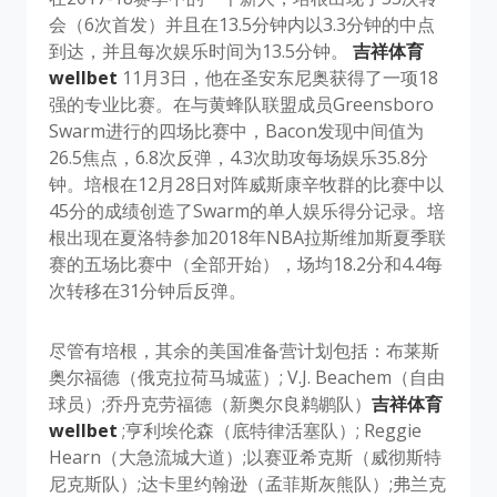
会（6次首发）并且在13.5分钟内以3.3分钟的中点
到达，并且每次娱乐时间为13.5分钟。
吉祥体育
wellbet
11月3日，他在圣安东尼奥获得了一项18
强的专业比赛。在与黄蜂队联盟成员Greensboro
Swarm进行的四场比赛中，Bacon发现中间值为
26.5焦点，6.8次反弹，4.3次助攻每场娱乐35.8分
钟。培根在12月28日对阵威斯康辛牧群的比赛中以
45分的成绩创造了Swarm的单人娱乐得分记录。培
根出现在夏洛特参加2018年NBA拉斯维加斯夏季联
赛的五场比赛中（全部开始），场均18.2分和4.4每
次转移在31分钟后反弹。
尽管有培根，其余的美国准备营计划包括：布莱斯
奥尔福德（俄克拉荷马城蓝）; V.J. Beachem（自由
球员）;乔丹克劳福德（新奥尔良鹈鹕队）
吉祥体育
wellbet
;亨利埃伦森（底特律活塞队）; Reggie
Hearn（大急流城大道）;以赛亚希克斯（威彻斯特
尼克斯队）;达卡里约翰逊（孟菲斯灰熊队）;弗兰克