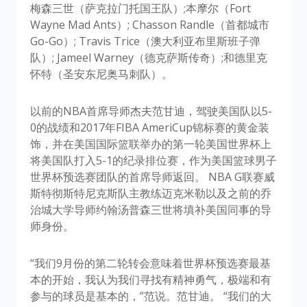
梅森三世（萨克拉门托国王队）;本摩尔（Fort
Wayne Mad Ants）; Chasson Randle（首都城市
Go-Go）; Travis Trice（澳大利亚布里斯班子弹
队）; Jameel Warney（德克萨斯传奇）;和德里克
怀特（圣安东尼奥马刺队）。
以前的NBA首席导师杰夫范甘迪，驾驶美国队以5-
0的战绩和2017年FIBA AmeriCup锦标赛的黄金装
饰，并在美国国际篮联举办的第一轮美国世界杯上
将美国队打入5-1的纪录排位赛，作为美国篮球男子
世界杯预选赛团队的首席导师返回。 NBA G联赛威
斯特彻斯特尼克斯队主教练迈克米勒以及之前的乔
治城大学导师约翰汤普森三世将填补美国同事的导
师身份。
“我们9月份的第二轮转会意味着世界杯预选赛最基
本的开始，我认为我们寻找有精神勇气，极端和有
参与的球员是基本的，”范说。范甘迪。 “我们的大