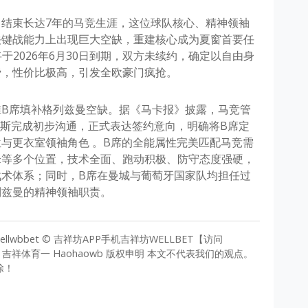
结束长达7年的马竞生涯，这位球队核心、精神领袖
关键战能力上出现巨大空缺，重建核心成为夏窗首要任
于2026年6月30日到期，双方未续约，确定以自由身
费，性价比极高，引发全欧豪门疯抢。
B席填补格列兹曼空缺。据《马卡报》披露，马竞管
德斯完成初步沟通，正式表达签约意向，明确将B席定
与更衣室领袖角色 。B席的全能属性完美匹配马竞需
锋等多个位置，技术全面、跑动积极、防守态度强硬，
术体系；同时，B席在曼城与葡萄牙国家队均担任过
列兹曼的精神领袖职责。
ellwbbet © 吉祥坊APP手机吉祥坊WELLBET【访问
网，吉祥体育一 Haohaowb 版权申明 本文不代表我们的观点。
除！