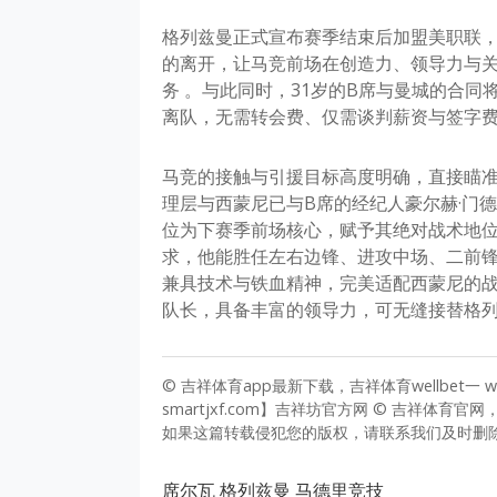
格列兹曼正式宣布赛季结束后加盟美职联，
的离开，让马竞前场在创造力、领导力与
务 。与此同时，31岁的B席与曼城的合同将
离队，无需转会费、仅需谈判薪资与签字
马竞的接触与引援目标高度明确，直接瞄准
理层与西蒙尼已与B席的经纪人豪尔赫·门
位为下赛季前场核心，赋予其绝对战术地位
求，他能胜任左右边锋、进攻中场、二前
兼具技术与铁血精神，完美适配西蒙尼的战
队长，具备丰富的领导力，可无缝接替格
© 吉祥体育app最新下载，吉祥体育wellbet一 w
smartjxf.com】吉祥坊官方网 © 吉祥体育官
如果这篇转载侵犯您的版权，请联系我们及时删
席尔瓦
格列兹曼
马德里竞技