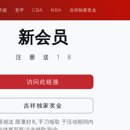
中超
意甲
CBA
NBA
吉祥独家奖金
新会员
注册送18
访问此链接
吉祥独家奖金
册就送 限量好礼 手刀领取 于活动期间内
往优惠页面”点击领取”彩金。