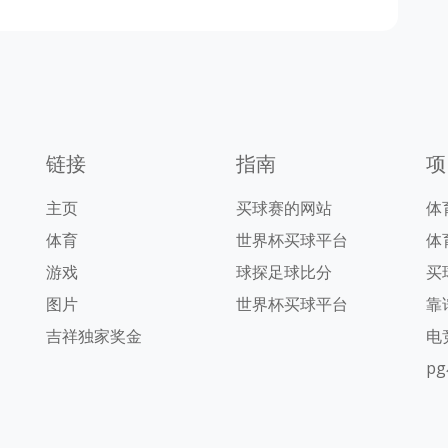
链接
指南
项
主页
买球赛的网站
体
体育
世界杯买球平台
体
游戏
球探足球比分
买
图片
世界杯买球平台
靠
吉祥独家奖金
电
p