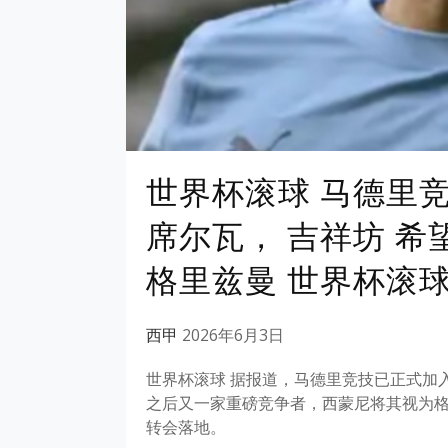
世界杯滚球 马德里
席尔瓦， 吉祥坊 希
格里兹曼 世界杯滚
西甲
2026年6月3日
世界杯滚球 据报道，马德里竞技已正式加
之后又一家重磅竞争者，西蒙尼将其视为
转会落地。