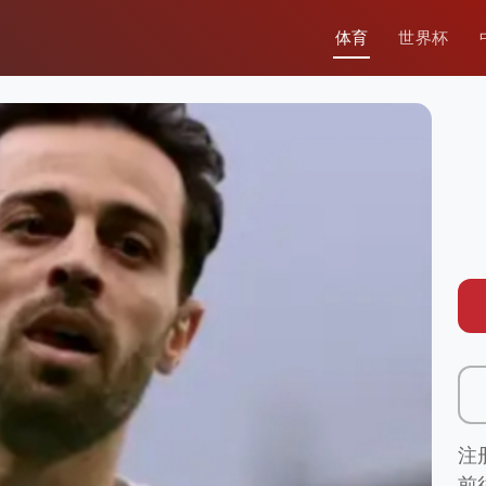
体育
世界杯
注
前