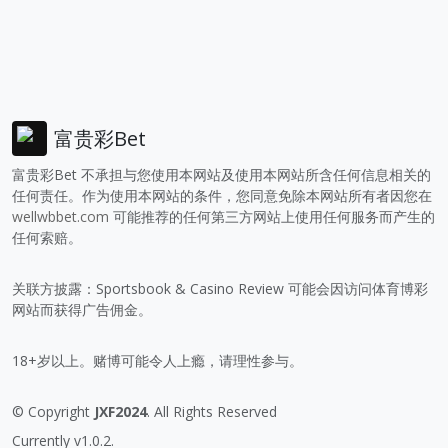
富贵彩Bet
富贵彩Bet 不承担与您使用本网站及使用本网站所含任何信息相关的
任何责任。作为使用本网站的条件，您同意免除本网站所有者因您在
wellwbbet.com
可能推荐的任何第三方网站上使用任何服务而产生的
任何索赔。
关联方披露：Sportsbook & Casino Review 可能会因访问体育博彩
网站而获得广告佣金。
18+岁以上。赌博可能令人上瘾，请理性参与。
© Copyright
JXF2024
. All Rights Reserved
Currently v1.0.2.