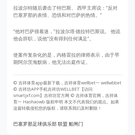
拉波尔特随后袭击了特巴斯。 西甲主席说：“反对
巴塞罗那的表情、恐惧和对巴萨的热情。”
“他对巴萨很着迷，”拉波尔塔·德拉特巴斯说。 他说
他会辞职，说他“没有得到任何满足”。
使案件复杂化的是，内格雷拉的律师表示，由于早
期阿尔茨海默病，他无法出庭作证。
© 吉祥体育app最新下载，吉祥体育wellbet一 wellwbbet
© 吉祥坊APP手机吉祥坊WELLBET【访问
smartjxf.com】吉祥坊官方网 © 吉祥体育官网，吉祥体
育一 Haohaowb 版权申明 本文不代表我们的观点。如果
这篇转载侵犯您的版权，请联系我们及时删除！
巴塞罗那足球俱乐部
联盟
船闸门