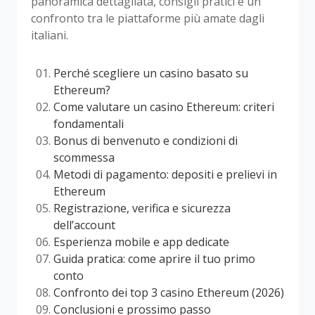
panoramica dettagliata, consigli pratici e un
confronto tra le piattaforme più amate dagli
italiani.
Perché scegliere un casino basato su
Ethereum?
Come valutare un casino Ethereum: criteri
fondamentali
Bonus di benvenuto e condizioni di
scommessa
Metodi di pagamento: depositi e prelievi in
Ethereum
Registrazione, verifica e sicurezza
dell’account
Esperienza mobile e app dedicate
Guida pratica: come aprire il tuo primo
conto
Confronto dei top 3 casino Ethereum (2026)
Conclusioni e prossimo passo