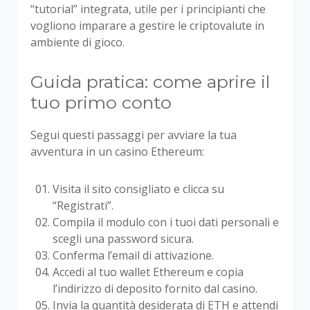
“tutorial” integrata, utile per i principianti che
vogliono imparare a gestire le criptovalute in
ambiente di gioco.
Guida pratica: come aprire il
tuo primo conto
Segui questi passaggi per avviare la tua
avventura in un casino Ethereum:
Visita il sito consigliato e clicca su
“Registrati”.
Compila il modulo con i tuoi dati personali e
scegli una password sicura.
Conferma l’email di attivazione.
Accedi al tuo wallet Ethereum e copia
l’indirizzo di deposito fornito dal casino.
Invia la quantità desiderata di ETH e attendi