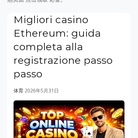
Migliori casino
Ethereum: guida
completa alla
registrazione passo
passo
体育
2026年5月31日