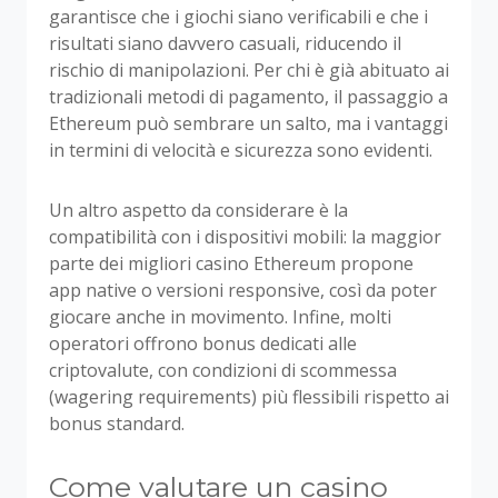
garantisce che i giochi siano verificabili e che i
risultati siano davvero casuali, riducendo il
rischio di manipolazioni. Per chi è già abituato ai
tradizionali metodi di pagamento, il passaggio a
Ethereum può sembrare un salto, ma i vantaggi
in termini di velocità e sicurezza sono evidenti.
Un altro aspetto da considerare è la
compatibilità con i dispositivi mobili: la maggior
parte dei migliori casino Ethereum propone
app native o versioni responsive, così da poter
giocare anche in movimento. Infine, molti
operatori offrono bonus dedicati alle
criptovalute, con condizioni di scommessa
(wagering requirements) più flessibili rispetto ai
bonus standard.
Come valutare un casino