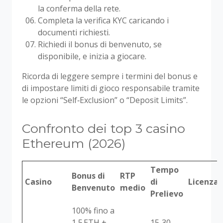
la conferma della rete.
Completa la verifica KYC caricando i
documenti richiesti.
Richiedi il bonus di benvenuto, se
disponibile, e inizia a giocare.
Ricorda di leggere sempre i termini del bonus e
di impostare limiti di gioco responsabile tramite
le opzioni “Self‑Exclusion” o “Deposit Limits”.
Confronto dei top 3 casino
Ethereum (2026)
Tempo
Bonus di
RTP
Casino
di
Licenza
Benvenuto
medio
Prelievo
100% fino a
1,5 ETH +
15‑30