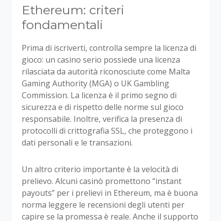
Ethereum: criteri
fondamentali
Prima di iscriverti, controlla sempre la licenza di
gioco: un casino serio possiede una licenza
rilasciata da autorità riconosciute come Malta
Gaming Authority (MGA) o UK Gambling
Commission. La licenza è il primo segno di
sicurezza e di rispetto delle norme sul gioco
responsabile. Inoltre, verifica la presenza di
protocolli di crittografia SSL, che proteggono i
dati personali e le transazioni.
Un altro criterio importante è la velocità di
prelievo. Alcuni casinò promettono “instant
payouts” per i prelievi in Ethereum, ma è buona
norma leggere le recensioni degli utenti per
capire se la promessa è reale. Anche il supporto