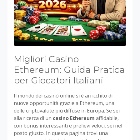
Migliori Casino
Ethereum: Guida Pratica
per Giocatori Italiani
Il mondo dei casinò online si è arricchito di
nuove opportunità grazie a Ethereum, una
delle criptovalute più diffuse in Europa. Se sei
alla ricerca di un
casino Ethereum
affidabile,
con bonus interessanti e prelievi veloci, sei nel
posto giusto. In questa pagina trovi una