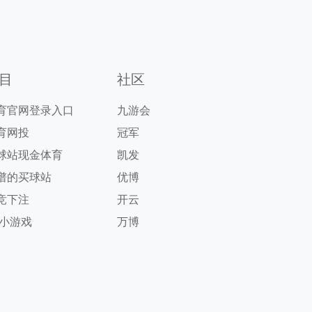
目
社区
育官网登录入口
九游会
育网投
冠军
球站现金体育
凯发
谱的买球站
优博
竞下注
开云
g小游戏
万博