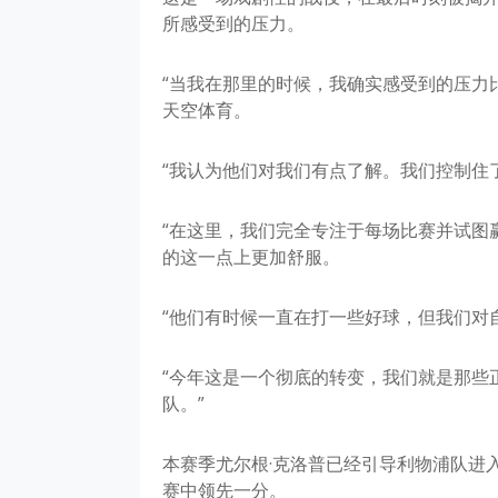
所感受到的压力。
“当我在那里的时候，我确实感受到的压力
天空体育。
“我认为他们对我们有点了解。我们控制住
“在这里，我们完全专注于每场比赛并试图赢
的这一点上更加舒服。
“他们有时候一直在打一些好球，但我们对
“今年这是一个彻底的转变，我们就是那些
队。”
本赛季尤尔根·克洛普已经引导利物浦队进
赛中领先一分。