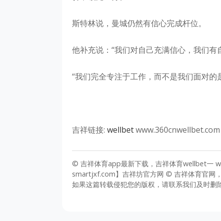
斯特林说，曼城仍然有信心完成杆位。
他补充说：“我们对自己充满信心，我们有
“我们完全专注于工作，而不是我们面对的是
吉祥链接:
wellbet
www.360cnwellbet.com
© 吉祥体育app最新下载，吉祥体育wellbet一 w
smartjxf.com】吉祥坊官方网 © 吉祥体育官
如果这篇转载侵犯您的版权，请联系我们及时删