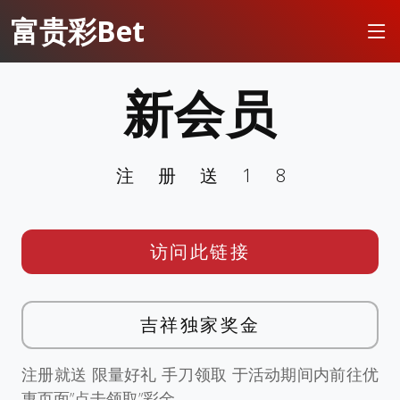
富贵彩Bet
新会员
注册送18
访问此链接
吉祥独家奖金
注册就送 限量好礼 手刀领取 于活动期间内前往优
惠页面”点击领取”彩金。