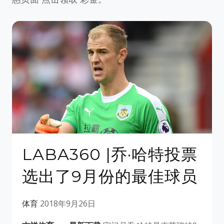
LABA360 |乔·哈特投票
选出了9月份的最佳球员
体育
2018年9月26日