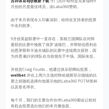
吉祥体育app最新下载
守门员乔·哈特是克莱瑞特9
月份的月度最佳球员，由Laba360赞助。
由于本月表现令人印象深刻，哈特在支持者的投票
中名列前茅。
9月份英超联赛中一直存在，英格兰国脚队在对阵
曼联的比赛中挽救了保罗·波格巴，并帮助伯恩利在
伯恩茅斯和卡迪夫城队的比赛中连续两次获胜，因
为肖恩·戴什的球队在当前领先于中场。国际休息。
并祝贺Craig Foulds，他通过俱乐部网站投票，
wellbet
并在上周六主场对阵哈德斯菲尔德镇的比
赛之前随机选择向他展示他的Laba360 POTM奖杯
以及签名球衣。
每个月，我们的主要合作伙伴Laba360都会让粉丝
有机会投票选出他们的本月播放器。