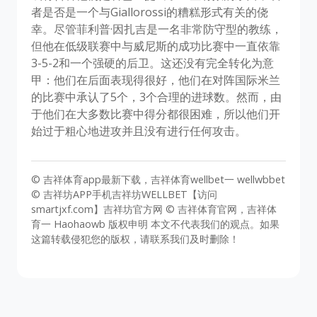
者是否是一个与Giallorossi的糟糕形式有关的侥
幸。尽管菲利普·因扎吉是一名非常防守型的教练，
但他在低级联赛中与威尼斯的成功比赛中一直依靠
3-5-2和一个强硬的后卫。这还没有完全转化为意
甲：他们在后面表现得很好，他们在对阵国际米兰
的比赛中承认了5个，3个合理的进球数。然而，由
于他们在大多数比赛中得分都很困难，所以他们开
始过于粗心地进攻并且没有进行任何攻击。
© 吉祥体育app最新下载，吉祥体育wellbet一 wellwbbet
© 吉祥坊APP手机吉祥坊WELLBET【访问
smartjxf.com】吉祥坊官方网 © 吉祥体育官网，吉祥体
育一 Haohaowb 版权申明 本文不代表我们的观点。如果
这篇转载侵犯您的版权，请联系我们及时删除！