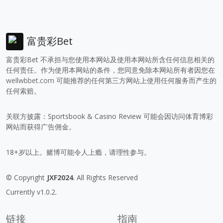
富贵彩Bet
富贵彩Bet 不承担与您使用本网站及使用本网站所含任何信息相关的
任何责任。作为使用本网站的条件，您同意免除本网站所有者因您在
wellwbbet.com
可能推荐的任何第三方网站上使用任何服务而产生的
任何索赔。
关联方披露：Sportsbook & Casino Review 可能会因访问体育博彩
网站而获得广告佣金。
18+岁以上。赌博可能令人上瘾，请理性参与。
© Copyright
JXF2024
. All Rights Reserved
Currently v1.0.2.
链接
指南