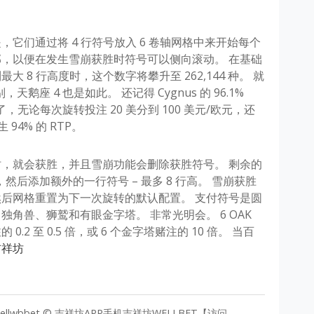
是，它们通过将 4 行符号放入 6 卷轴网格中来开始每个
，以便在发生雪崩获胜时符号可以侧向滚动。 在基础
大 8 行高度时，这个数字将攀升至 262,144 种。 就
座 4 也是如此。 还记得 Cygnus 的 96.1%
，无论每次旋转投注 20 美分到 100 美元/欧元，还
生 94% 的 RTP。
，就会获胜，并且雪崩功能会删除获胜符号。 剩余的
后添加额外的一行符号 – 最多 8 行高。 雪崩获胜
后网格重置为下一次旋转的默认配置。 支付符号是圆
角兽、狮鹫和有眼金字塔。 非常光明会。 6 OAK
 至 0.5 倍，或 6 个金字塔赌注的 10 倍。 当百
吉祥坊
ellwbbet © 吉祥坊APP手机吉祥坊WELLBET【访问