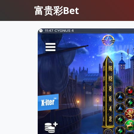
富贵彩Bet