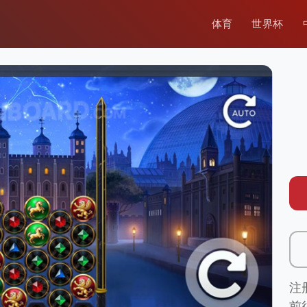
体育
世界杯
注
前