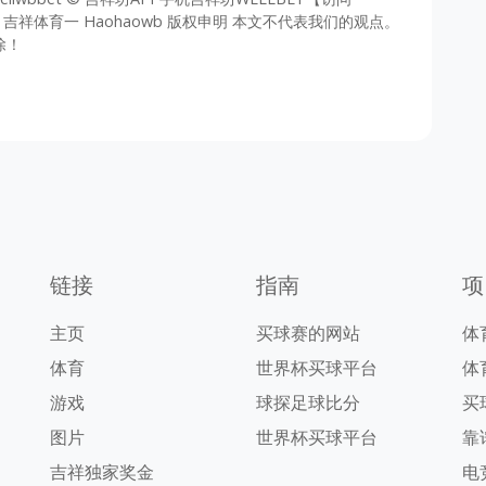
网，吉祥体育一 Haohaowb 版权申明 本文不代表我们的观点。
除！
链接
指南
项
主页
买球赛的网站
体
体育
世界杯买球平台
体
游戏
球探足球比分
买
图片
世界杯买球平台
靠
吉祥独家奖金
电