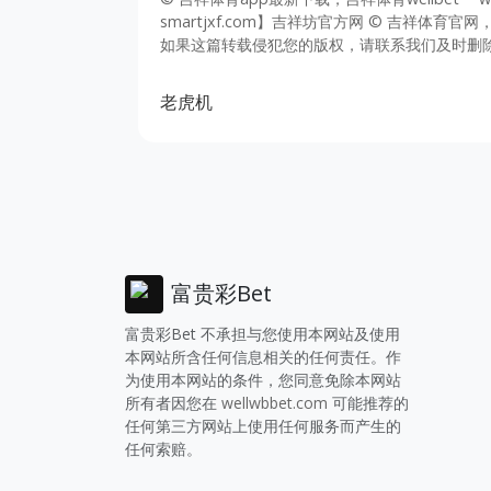
smartjxf.com】吉祥坊官方网 © 吉祥体育官
如果这篇转载侵犯您的版权，请联系我们及时删
老虎机
富贵彩Bet
富贵彩Bet 不承担与您使用本网站及使用
本网站所含任何信息相关的任何责任。作
为使用本网站的条件，您同意免除本网站
所有者因您在
wellwbbet.com
可能推荐的
任何第三方网站上使用任何服务而产生的
任何索赔。